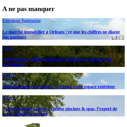
A ne pas manquer
Entreprise
Partenariat
Le marché immobilier à Orléans : ce que les chiffres ne disent
pas toujours
Divers
Mini piscines : guide pratique et solutions sur mesure par
europiscine
Divers
Aménagement de piscines : sublimez votre espace extérieur
Divers
Votre pisciniste à figeac : catusse piscines & spas, l’expert de
votre projet sur-mesure