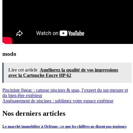
modo
Lire cet article
Améliorez la qualité de vos impressions
avec la Cartouche Encre HP 62
Navigation
Pisciniste figeac : catusse piscines & spas, l’expert du sur-mesure et
du bien-être extérieur
de
Aménagement de piscines : sublimez votre espace extérieur
l’article
Nos derniers articles
Le marché immobilier à Orléans : ce que les chiffres ne disent pas toujours